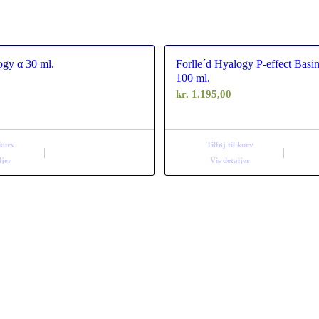
ogy α 30 ml.
Forlle´d Hyalogy P-effect Basi
100 ml.
kr.
1.195,00
 kurv
Tilføj til kurv
ljer
Vis detaljer