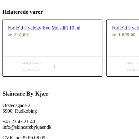
Relaterede varer
Forlle´d Hyalogy Eye Moistlift 10 ml.
Forlle´d Hyal
kr.
810,00
kr.
1.895,00
Tilføj til kurv
Tilføj til
Vis detaljer
Vis deta
Skincare By Kjær
Ørstedsgade 2
5900, Rudkøbing
+45 23 43 21 40
info@skincarebykjaer.dk
CVR. nr. 39 06 08 09