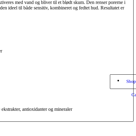
veres med vand og bliver til et blødt skum. Den renser porerne i
den ideel til både sensitiv, kombineret og fedtet hud. Resultatet er
er
Shop
Ca
ekstrakter, antioxidanter og mineraler