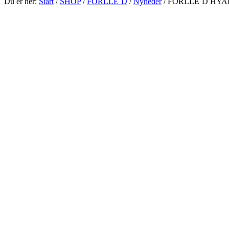
Du er her:
Start
/
SHOP
/
FORLLE´D
/
Nyheder
/
FORLLE´D HYA