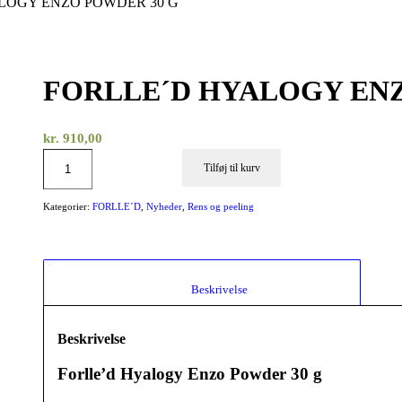
LOGY ENZO POWDER 30 G
FORLLE´D HYALOGY ENZ
kr.
910,00
Tilføj til kurv
Kategorier:
FORLLE´D
,
Nyheder
,
Rens og peeling
						Beskrivelse					
Beskrivelse
Forlle’d Hyalogy Enzo Powder 30 g