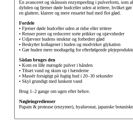
En avanceret og skånsom enzympeeling i pulverform, som akti
dybden og fjerner døde hudceller uden at irritere, hvilket gør 
en glattere, klarere og mere ensartet hud med flot glød.
Fordele
• Fjerner døde hudceller uden at ridse eller irritere
• Renser porer og reducerer sorte prikker og ujævnheder
• Udjævner hudens struktur og forbedrer glød
• Beskytter kollagenet i huden og modvirker glykation
• Gør huden mere modtagelig for efterfølgende plejeprodukt
Sådan bruges den
• Kom en lille mængde pulver i hånden
• Tilsæt vand og skum op i hænderne
• Massér forsigtigt på fugtig hud i 20–30 sekunder
• Skyl grundigt med lunkent vand
Brug 1–2 gange om ugen efter behov.
Nøgleingredienser
Papain & protease (enzymer), hyaluronat, japanske botaniske 