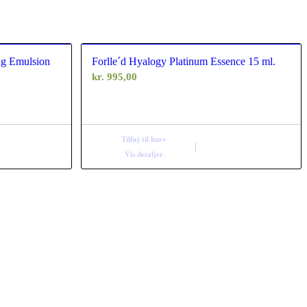
ng Emulsion
Forlle´d Hyalogy Platinum Essence 15 ml.
kr.
995,00
Tilføj til kurv
Vis detaljer