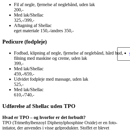
Fil af negle, fjernelse af neglebånd, uden lak
200,-
Med lak/Shellac
325,-/399,-
Aftagning af Shellac
eget materiale 150,-/andres 350,-
Pedicure (fodpleje)
Fodbad, klipning af negle, fjernelse af neglebånd, hård hud,
filning med maskine og creme, uden lak
399,-
Med lak/Shellac
459,-/659,-
Udvidet fodpleje med massage, uden lak
525,-
Med lak/Shellac
610,-/740,-
Udførelse af Shellac uden TPO
Hvad er TPO – og hvorfor er det forbudt?
TPO (Trimethylbenzoyl Diphenylphosphine Oxide) er en foto-
intiator, der anvendes i visse gelprodukter. Stoffet er blevet