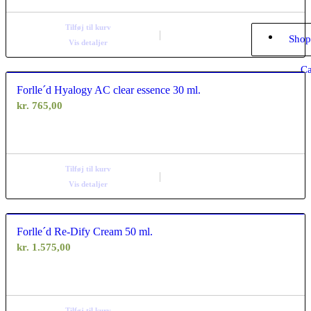
Tilføj til kurv
Shop
Vis detaljer
Ca
Forlle´d Hyalogy AC clear essence 30 ml.
kr.
765,00
Tilføj til kurv
Vis detaljer
Forlle´d Re-Dify Cream 50 ml.
kr.
1.575,00
Tilføj til kurv