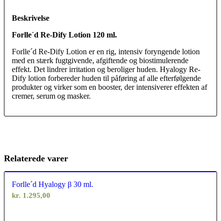
Beskrivelse
Forlle´d Re-Dify Lotion 120 ml.
Forlle´d Re-Dify Lotion er en rig, intensiv foryngende lotion
med en stærk fugtgivende, afgiftende og biostimulerende
effekt. Det lindrer irritation og beroliger huden. Hyalogy Re-
Dify lotion forbereder huden til påføring af alle efterfølgende
produkter og virker som en booster, der intensiverer effekten af ​​
cremer, serum og masker.
Relaterede varer
Forlle´d Hyalogy β 30 ml.
kr.
1.295,00