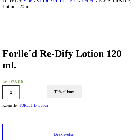
Du er her:
Start
/
SHOP
/
FORLLE´D
/
Lotion
/
Forlle´d Re-Dify
Lotion 120 ml.
Forlle´d Re-Dify Lotion 120
ml.
kr.
975,00
Tilføj til kurv
Kategorier:
FORLLE´D
,
Lotion
						Beskrivelse					