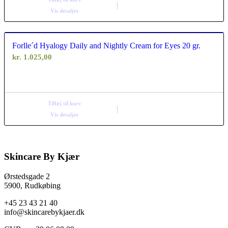
Vis detaljer
Forlle´d Hyalogy Daily and Nightly Cream for Eyes 20 gr.
kr.
1.025,00
Tilføj til kurv
Vis detaljer
Skincare By Kjær
Ørstedsgade 2
5900, Rudkøbing
+45 23 43 21 40
info@skincarebykjaer.dk